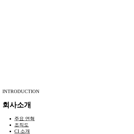
방사선 안전관리 업무대행
방사선/전자파 차폐
원자력발전소 방사선 안전관리
SALES
DOSIMETER
RADIATION MONOTORING SYSTEM
RADIOACTIVE ISOTOPE
SHIELDING MATERIAL
SURVEY METER
R&D
NEWS
CONTACT
고객지원
INQUIRY
OFFICE
INTRODUCTION
회사소개
주요 연혁
조직도
CI 소개